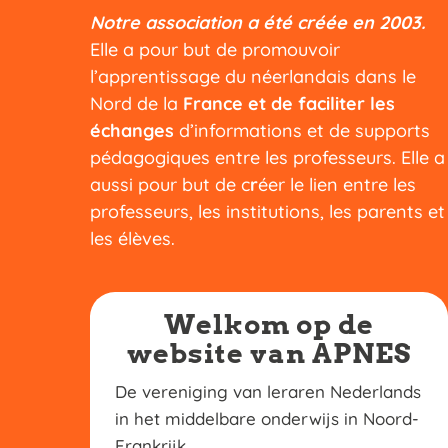
Notre association a été créée en 2003.
Elle a pour but de promouvoir
l’apprentissage du néerlandais dans le
Nord de la
France et de faciliter les
échanges
d’informations et de supports
pédagogiques entre les professeurs. Elle a
aussi pour but de c
r
éer le lien entre les
professeurs, les institutions, les parents et
les élèves.
Welkom op de
website van APNES
De vereniging van leraren Nederlands
in het middelbare onderwijs in Noord-
Frankrijk.