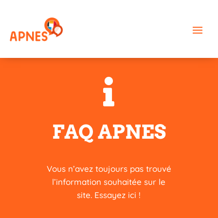

FAQ APNES
Vous n’avez toujours pas trouvé
l’information souhaitée sur le
site. Essayez ici !